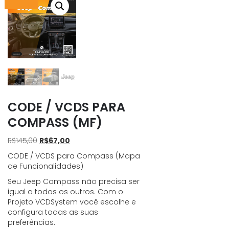
CODE / VCDS PARA
COMPASS (MF)
O
O
R$
145,00
R$
67,00
preço
preço
CODE / VCDS para Compass (Mapa
original
atual
de Funcionalidades)
era:
é:
R$145,00.
R$67,00.
Seu Jeep Compass não precisa ser
igual a todos os outros. Com o
Projeto VCDSystem você escolhe e
configura todas as suas
preferências.