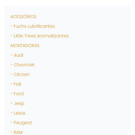
opções
podem
ser
ACESSÓRIOS
escolhidas
- Fuchs Lubrificantes
na
página
- Little Trees Aromatizantes
do
MONTADORAS
produto
- Audi
- Chevrolet
- Citroen
- Fiat
- Ford
- Jeep
- Lexus
- Peugeot
- RAM