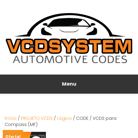
Menu
Início
/
PROJETO VCDS
/
Lógico
/ CODE / VCDS para
Compass (MF)
Oferta!