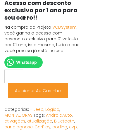
Acesso com desconto
exclusivo por 1 ano para
seu carro!!
Na compra do Projeto
VCDSystem
,
você ganha o acesso com
desconto exclusivo para 01 veículo
por 01 ano, isso mesmo, tudo o que
você precisa já está incluso.
Whatsapp
CODE
/
VCDS
para
Adicionar Ao Carrinho
Compass
(MF)
quantidade
Categorias:
- Jeep
,
Lógico
,
MONTADORAS
Tags:
AndroidAuto
,
ativações
,
atualização
,
Bluetooth
,
car diagnose
,
CarPlay
,
coding
,
cvp
,