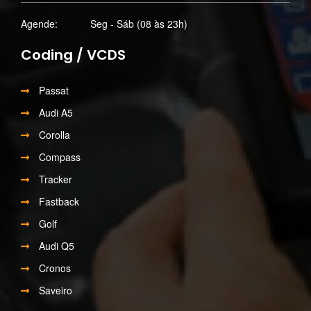
Agende:
Seg - Sáb (08 às 23h)
Coding / VCDS
Passat
Audi A5
Corolla
Compass
Tracker
Fastback
Golf
Audi Q5
Cronos
Saveiro