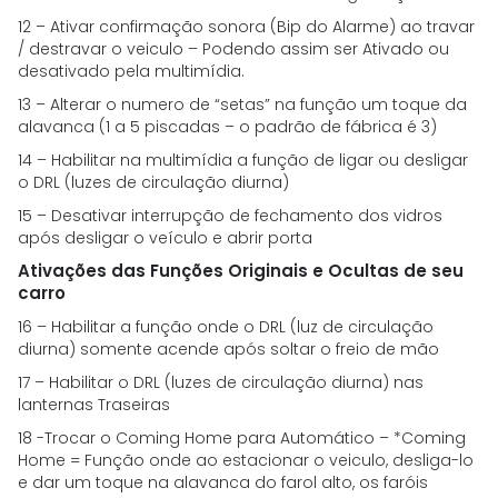
12 – Ativar confirmação sonora (Bip do Alarme) ao travar
/ destravar o veiculo – Podendo assim ser Ativado ou
desativado pela multimídia.
13 – Alterar o numero de “setas” na função um toque da
alavanca (1 a 5 piscadas – o padrão de fábrica é 3)
14 – Habilitar na multimídia a função de ligar ou desligar
o DRL (luzes de circulação diurna)
15 – Desativar interrupção de fechamento dos vidros
após desligar o veículo e abrir porta
Ativações das Funções Originais e Ocultas de seu
carro
16 – Habilitar a função onde o DRL (luz de circulação
diurna) somente acende após soltar o freio de mão
17 – Habilitar o DRL (luzes de circulação diurna) nas
lanternas Traseiras
18 -Trocar o Coming Home para Automático – *Coming
Home = Função onde ao estacionar o veiculo, desliga-lo
e dar um toque na alavanca do farol alto, os faróis