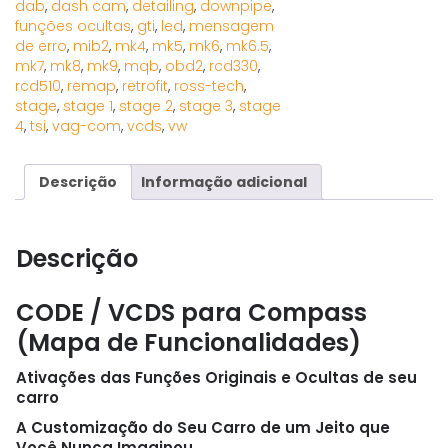
dab
,
dash cam
,
detailing
,
downpipe
,
funções ocultas
,
gti
,
led
,
mensagem
de erro
,
mib2
,
mk4
,
mk5
,
mk6
,
mk6.5
,
mk7
,
mk8
,
mk9
,
mqb
,
obd2
,
rcd330
,
rcd510
,
remap
,
retrofit
,
ross-tech
,
stage
,
stage 1
,
stage 2
,
stage 3
,
stage
4
,
tsi
,
vag-com
,
vcds
,
vw
Descrição
Informação adicional
Descrição
CODE / VCDS para Compass
(Mapa de Funcionalidades)
Ativações das Funções Originais e Ocultas de seu
carro
A Customização do Seu Carro de um Jeito que
Você Nunca Imaginou