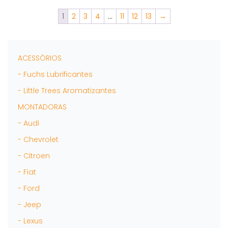
podem
ser
1
2
3
4
…
11
12
13
→
escolhidas
na
página
do
ACESSÓRIOS
produto
- Fuchs Lubrificantes
- Little Trees Aromatizantes
MONTADORAS
- Audi
- Chevrolet
- Citroen
- Fiat
- Ford
- Jeep
- Lexus