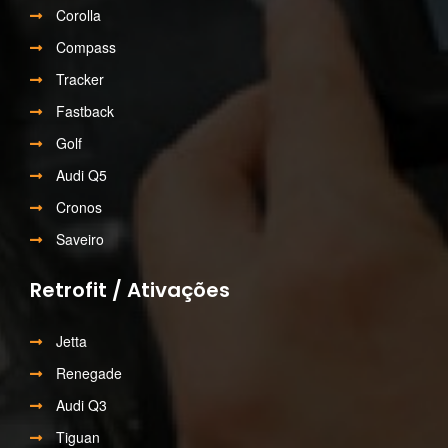
Corolla
Compass
Tracker
Fastback
Golf
Audi Q5
Cronos
Saveiro
Retrofit / Ativações
Jetta
Renegade
Audi Q3
Tiguan