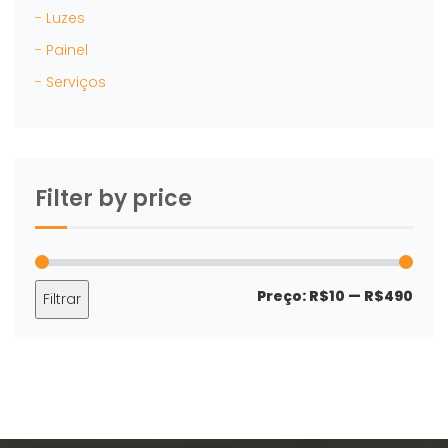
- Luzes
- Painel
- Serviços
Filter by price
Preç
Preç
Preço:
R$10
—
R$490
Filtrar
mín
máx