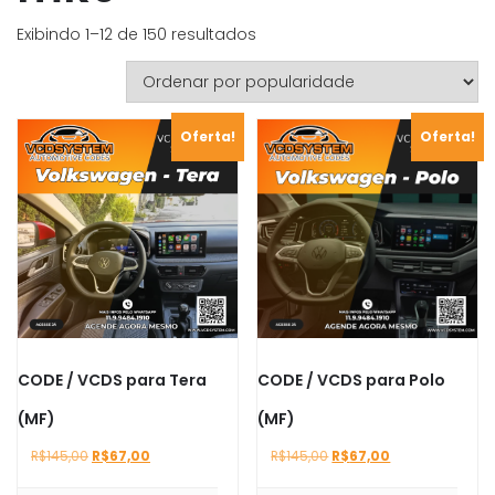
Classificado
Exibindo 1–12 de 150 resultados
por
popularidade
Oferta!
Oferta!
CODE / VCDS para Tera
CODE / VCDS para Polo
(MF)
(MF)
O
O
O
O
R$
145,00
R$
67,00
R$
145,00
R$
67,00
preço
preço
preço
preço
original
atual
original
atual