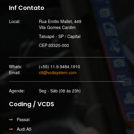
Inf Contato
Local:
Rua Emilio Mallet, 449
Vila Gomes Cardim
Tatuapé - SP / Capital
CEP 03320-000
Whats:
(+55) 11.9.9484.1910
Email:
ctt@vcdsystem.com
Agende:
Seg - Sáb (08 às 23h)
Coding / VCDS
Passat
Audi A5