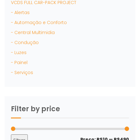
VCDS FULL CAR-PACK PROJECT
- Alertas
- Automação e Conforto
- Central Multimidia
- Condução
- Luzes
- Painel
- Serviços
Filter by price
Preç
Preç
Preço:
R$10
—
R$490