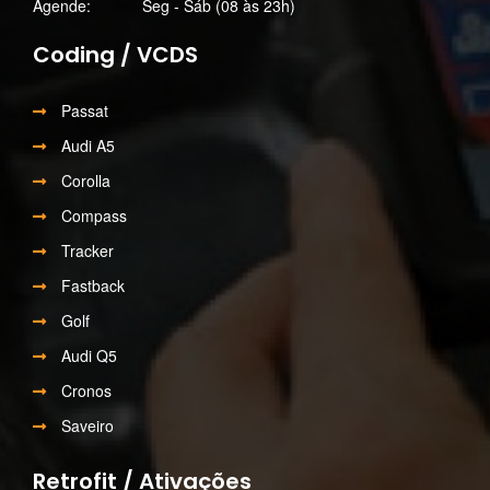
Agende:
Seg - Sáb (08 às 23h)
Coding / VCDS
Passat
Audi A5
Corolla
Compass
Tracker
Fastback
Golf
Audi Q5
Cronos
Saveiro
Retrofit / Ativações