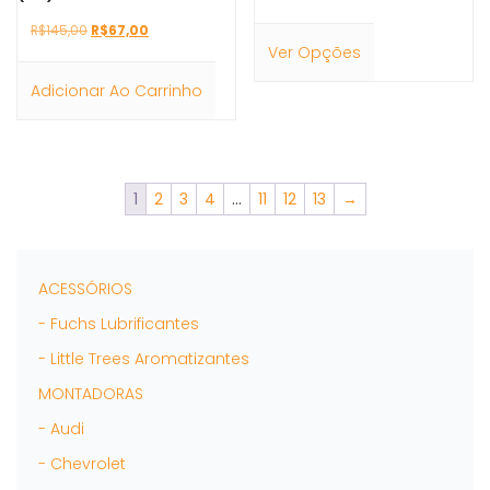
de
Este
preço:
O
O
R$
145,00
R$
67,00
produto
R$185,00
preço
preço
Ver Opções
tem
através
original
atual
várias
R$485,00
era:
é:
Adicionar Ao Carrinho
variantes.
R$145,00.
R$67,00.
As
opções
podem
ser
1
2
3
4
…
11
12
13
→
escolhidas
na
página
do
ACESSÓRIOS
produto
- Fuchs Lubrificantes
- Little Trees Aromatizantes
MONTADORAS
- Audi
- Chevrolet