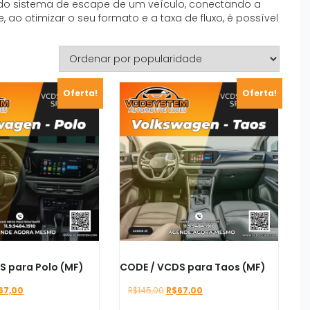
 sistema de escape de um veículo, conectando a
, ao otimizar o seu formato e a taxa de fluxo, é possível
Oferta!
Oferta!
S para Polo (MF)
CODE / VCDS para Taos (MF)
O
O
O
67,00
R$
145,00
R$
67,00
eço
preço
preço
preço