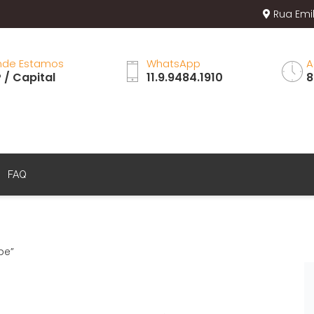
Rua Emil
de Estamos
WhatsApp
A
 / Capital
11.9.9484.1910
8
FAQ
pe”