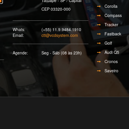
Tatuapé - SP / Capital
Corolla
CEP 03320-000
Compass
Tracker
Whats:
(+55) 11.9.9484.1910
Fastback
Email:
ctt@vcdsystem.com
Golf
Audi Q5
Agende:
Seg - Sáb (08 às 23h)
Cronos
Saveiro