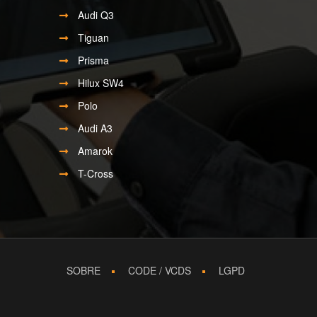
Audi Q3
Tiguan
Prisma
Hilux SW4
Polo
Audi A3
Amarok
T-Cross
SOBRE
CODE / VCDS
LGPD