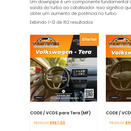
Um downpipe é um componente fundamental do
saída do turbo ao catalisador. Isso significa que
obter um aumento de potência no turbo.
Classificado
Exibindo 1–12 de 152 resultados
por
popularidade
Oferta!
CODE / VCDS para Tera (MF)
CODE / VCD
O
O
O
R$
145,00
R$
67,00
R$
145,00
R$
preço
preço
pr