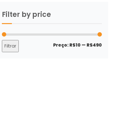
Filter by price
Preço
Preço
Preço:
R$10
—
R$490
Filtrar
mínimo
máximo