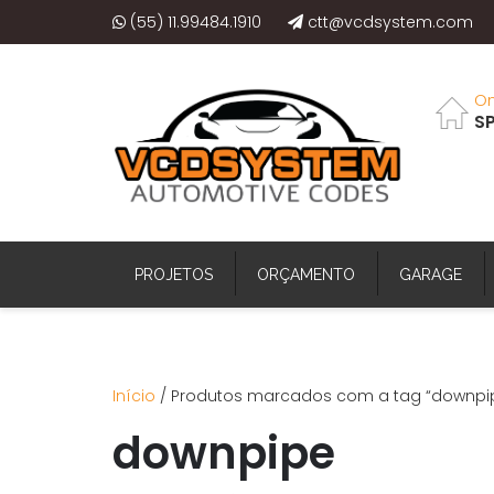
(55) 11.99484.1910
ctt@vcdsystem.com
On
SP
PROJETOS
ORÇAMENTO
GARAGE
Início
/ Produtos marcados com a tag “downpi
downpipe