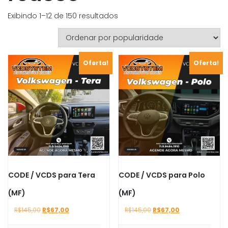
Classificado
Exibindo 1–12 de 150 resultados
por
popularidade
Oferta!
Oferta!
CODE / VCDS para Tera
CODE / VCDS para Polo
(MF)
(MF)
O
O
O
O
R$
145,00
R$
67,00
R$
145,00
R$
67,00
preço
preço
preço
preço
original
atual
original
atual