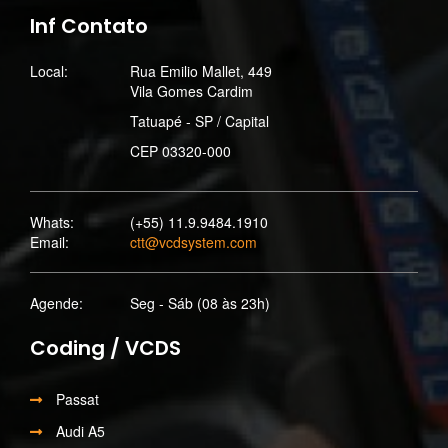
Inf Contato
Local:
Rua Emilio Mallet, 449
Vila Gomes Cardim
Tatuapé - SP / Capital
CEP 03320-000
Whats:
(+55) 11.9.9484.1910
Email:
ctt@vcdsystem.com
Agende:
Seg - Sáb (08 às 23h)
Coding / VCDS
Passat
Audi A5