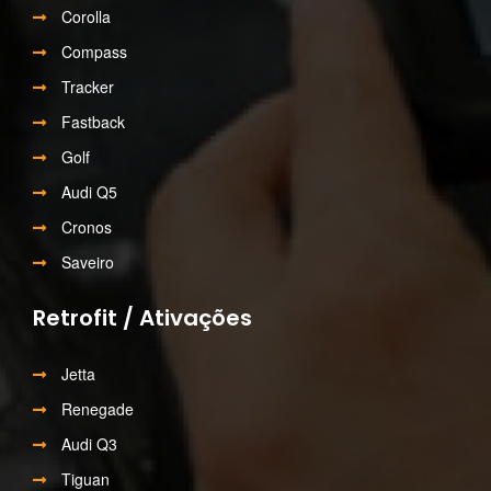
Corolla
Compass
Tracker
Fastback
Golf
Audi Q5
Cronos
Saveiro
Retrofit / Ativações
Jetta
Renegade
Audi Q3
Tiguan