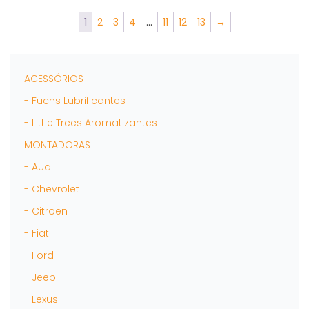
podem
ser
1
2
3
4
…
11
12
13
→
escolhidas
na
página
do
ACESSÓRIOS
produto
- Fuchs Lubrificantes
- Little Trees Aromatizantes
MONTADORAS
- Audi
- Chevrolet
- Citroen
- Fiat
- Ford
- Jeep
- Lexus