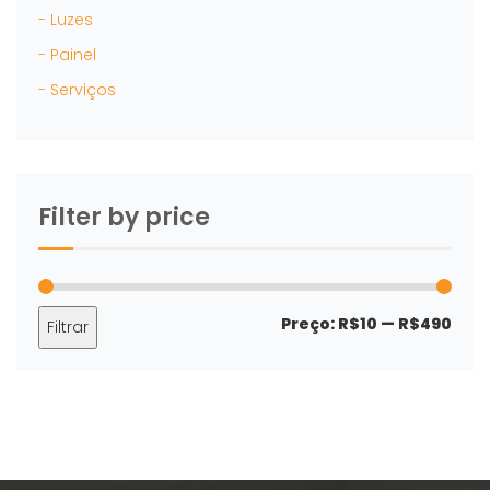
- Luzes
- Painel
- Serviços
Filter by price
Preç
Preç
Preço:
R$10
—
R$490
Filtrar
mín
máx