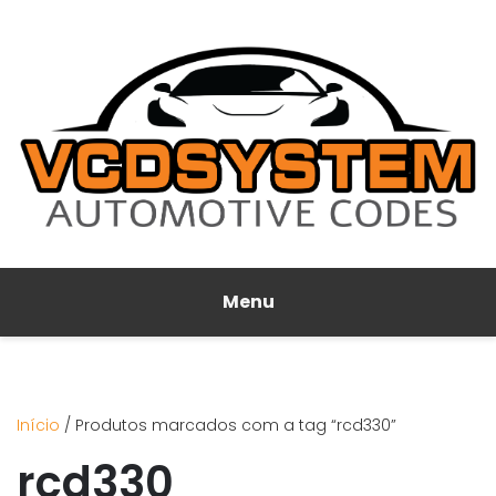
Menu
Início
/ Produtos marcados com a tag “rcd330”
rcd330